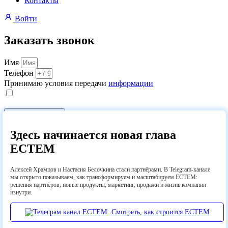
Контакты
Войти
Заказать звонок
Имя
Телефон
Принимаю условия передачи
информации
Перезвоните мне
Здесь начинается новая глава
Спасибо за регистрацию!
ECTEM
Наш менеджер свяжется с вами по указанным контактам и
поможет подключить сервис.
Алексей Храмцов и Настасия Белочкина стали партнёрами. В Telegram-канале
мы открыто показываем, как трансформируем и масштабируем ECTEM:
Желаем продуктивной работы!
решения партнёров, новые продукты, маркетинг, продажи и жизнь компании
изнутри.
Закрыть
Смотреть, как строится ECTEM
Кейсы