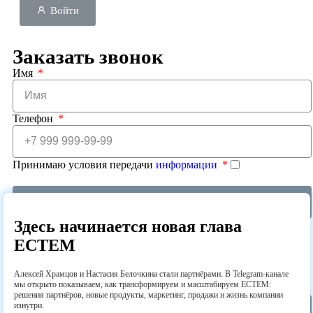
Войти
Заказать звонок
Имя
Телефон
Принимаю условия передачи
информации
Перезвоните мне
Здесь начинается новая глава
Спасибо за регистрацию!
ECTEM
Наш менеджер свяжется с вами по указанным контактам и
поможет подключить сервис.
Алексей Храмцов и Настасия Белочкина стали партнёрами. В Telegram-канале
мы открыто показываем, как трансформируем и масштабируем ECTEM:
Желаем продуктивной работы!
решения партнёров, новые продукты, маркетинг, продажи и жизнь компании
изнутри.
Закрыть