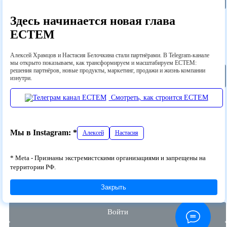
Здесь начинается новая глава
Спасибо за регистрацию!
ECTEM
Наш менеджер свяжется с вами по указанным контактам и
поможет подключить сервис.
Алексей Храмцов и Настасия Белочкина стали партнёрами. В Telegram-канале
Желаем продуктивной работы!
мы открыто показываем, как трансформируем и масштабируем ECTEM:
решения партнёров, новые продукты, маркетинг, продажи и жизнь компании
Закрыть
изнутри.
Смотреть, как строится ECTEM
Кейсы
Тарифы
Внедрение Bitrix24
Мы в Instagram: *
Алексей
Настасия
* Meta - Признаны экстремистскими организациями и запрещены на
Кейсы
территории РФ.
Тарифы
Внедрение Bitrix24
Закрыть
+7 812 665
·
51
·
55
Войти